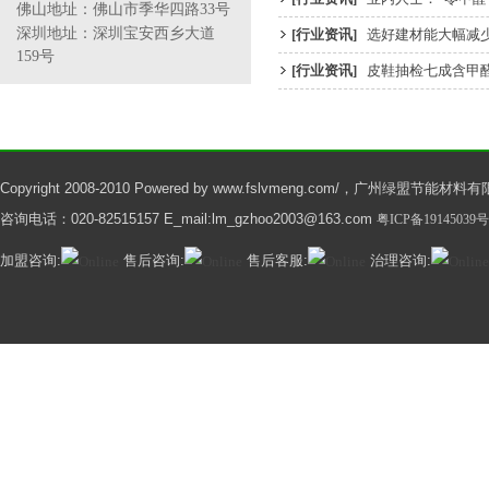
佛山
地址：
佛山市季华四路33号
深圳地址：深圳宝安西乡大道
[行业资讯]
选好建材能大幅减
159号
[行业资讯]
皮鞋抽检七成含甲
Copyright 2008-2010 Powered by www.fslvmeng.com/，广州绿盟节能材料有限公
咨询电话：020-82515157 E_mail:lm_gzhoo2003@163.com
粤ICP备19145039号
加盟咨询:
售后咨询:
售后客服:
治理咨询: