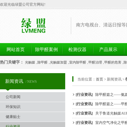
欢迎光临绿盟公司官方网站!
南方电视台、清远日报等
网站首页
除甲醛案例
检测仪器
产品展示
热门关键字：
,
,
,
,
,
,
光触媒
除甲醛
光触媒加盟
室内除甲醛
甲醛治理
甲醛的危害
除
当前位置：
首页
> 新闻资讯 >
新闻资讯
/ NEWS
[行业资讯]
除甲醛篇之——氨
公司新闻
[行业资讯]
除甲醛篇之——甲
环保知识
[行业资讯]
关于鲁道光触媒AU
健康贴士
[行业资讯]
室内空气净化之甲
行业资讯