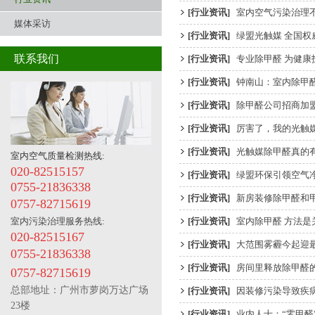
[行业资讯]
室内空气污染治理
媒体采访
[行业资讯]
绿盟光触媒 全国权
联系我们
[行业资讯]
专业除甲醛 为健康
[行业资讯]
钟南山：室内除甲
[行业资讯]
除甲醛公司招商加
[行业资讯]
厉害了，我的光触
[行业资讯]
光触媒除甲醛真的
室内空气质量检测热线:
020-82515157
[行业资讯]
绿盟环保引领空气
0755-21836338
[行业资讯]
新房装修除甲醛和
0757-82715619
室内污染治理服务热线:
[行业资讯]
室内除甲醛 方法是
020-82515167
[行业资讯]
大范围雾霾今起迎
0755-21836338
[行业资讯]
房间里释放除甲醛的
0757-82715619
总部地址：
广州市萝岗万达广场
[行业资讯]
因装修污染导致疾
23楼
[行业资讯]
业内人士：“零甲醛